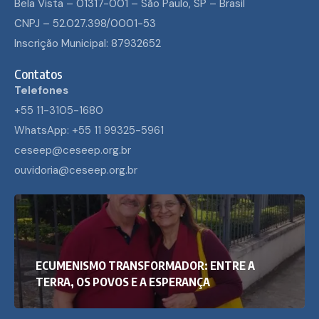
Bela Vista – 01317-001 – São Paulo, SP – Brasil
CNPJ – 52.027.398/0001-53
Inscrição Municipal: 87932652
Contatos
Telefones
+55 11-3105-1680
WhatsApp: +55 11 99325-5961
ceseep@ceseep.org.br
ouvidoria@ceseep.org.br
ECUMENISMO TRANSFORMADOR: ENTRE A
TERRA, OS POVOS E A ESPERANÇA