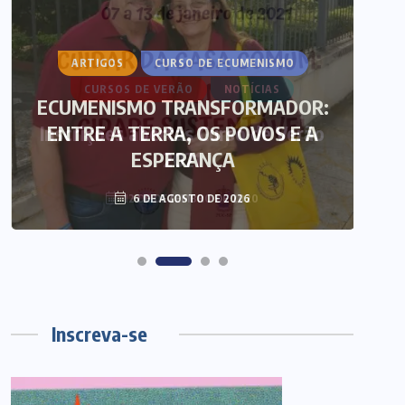
ARTIGOS
CURSO DE ECUMENISMO
ECUMENISMO TRANSFORMADOR:
ENTRE A TERRA, OS POVOS E A
T
ESPERANÇA
6 DE AGOSTO DE 2026
Inscreva-se