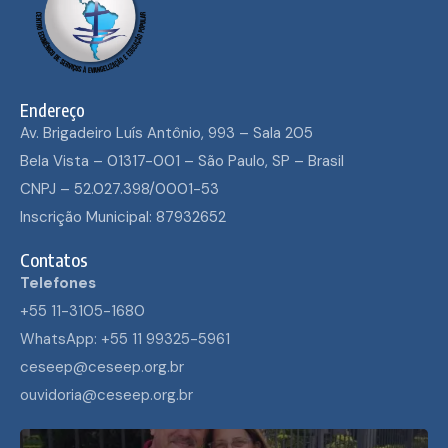
Endereço
Av. Brigadeiro Luís Antônio, 993 – Sala 205
Bela Vista – 01317-001 – São Paulo, SP – Brasil
CNPJ – 52.027.398/0001-53
Inscrição Municipal: 87932652
Contatos
Telefones
+55 11-3105-1680
WhatsApp: +55 11 99325-5961
ceseep@ceseep.org.br
ouvidoria@ceseep.org.br