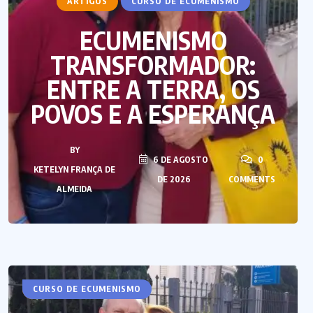
ARTIGOS
CURSO DE ECUMENISMO
ECUMENISMO
TRANSFORMADOR:
ENTRE A TERRA, OS
POVOS E A ESPERANÇA
BY
6 DE AGOSTO
0
KETELYN FRANÇA DE
DE 2026
COMMENTS
ALMEIDA
ARTIGOS
CURSO DE ECUMENISMO