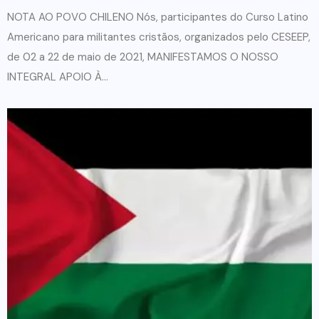
NOTA AO POVO CHILENO Nós, participantes do Curso Latino
Americano para militantes cristãos, organizados pelo CESEEP,
de 02 a 22 de maio de 2021, MANIFESTAMOS O NOSSO
INTEGRAL APOIO À...