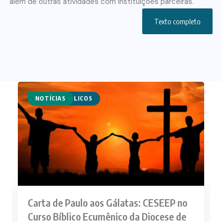
além de outras atividades com instituições parceiras.
Texto completo
CURSOS BÍBLICOS
NOTÍCIAS
Carta de Paulo aos Gálatas: CESEEP no
Curso Bíblico Ecumênico da Diocese de