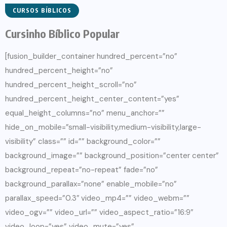
CURSOS BÍBLICOS
Cursinho Bíblico Popular
[fusion_builder_container hundred_percent=”no”
hundred_percent_height=”no”
hundred_percent_height_scroll=”no”
hundred_percent_height_center_content=”yes”
equal_height_columns=”no” menu_anchor=””
hide_on_mobile=”small-visibility,medium-visibility,large-
visibility” class=”” id=”” background_color=””
background_image=”” background_position=”center center”
background_repeat=”no-repeat” fade=”no”
background_parallax=”none” enable_mobile=”no”
parallax_speed=”0.3″ video_mp4=”” video_webm=””
video_ogv=”” video_url=”” video_aspect_ratio=”16:9″
video_loop=”yes” video_mute=”yes”