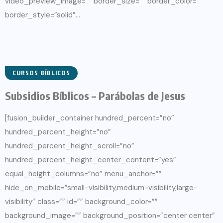
video_preview_image=”” border_size=”” border_color=””
border_style=”solid”...
CURSOS BÍBLICOS
Subsidios Bíblicos – Parábolas de Jesus
[fusion_builder_container hundred_percent=”no”
hundred_percent_height=”no”
hundred_percent_height_scroll=”no”
hundred_percent_height_center_content=”yes”
equal_height_columns=”no” menu_anchor=””
hide_on_mobile=”small-visibility,medium-visibility,large-
visibility” class=”” id=”” background_color=””
background_image=”” background_position=”center center”