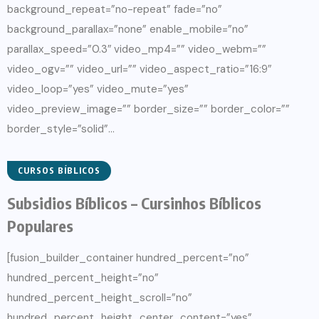
background_repeat=”no-repeat” fade=”no”
background_parallax=”none” enable_mobile=”no”
parallax_speed=”0.3″ video_mp4=”” video_webm=””
video_ogv=”” video_url=”” video_aspect_ratio=”16:9″
video_loop=”yes” video_mute=”yes”
video_preview_image=”” border_size=”” border_color=””
border_style=”solid”...
CURSOS BÍBLICOS
Subsidios Bíblicos – Cursinhos Bíblicos
Populares
[fusion_builder_container hundred_percent=”no”
hundred_percent_height=”no”
hundred_percent_height_scroll=”no”
hundred_percent_height_center_content=”yes”