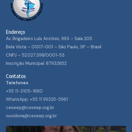
Endereço
Av. Brigadeiro Luís Antônio, 993 – Sala 205
Bela Vista – 01317-001 – São Paulo, SP – Brasil
CNPJ – 52.027.398/0001-53
Inscrição Municipal: 87932652
Contatos
Telefones
+55 11-3105-1680
WhatsApp: +55 11 99325-5961
ceseep@ceseep.org.br
ouvidoria@ceseep.org.br