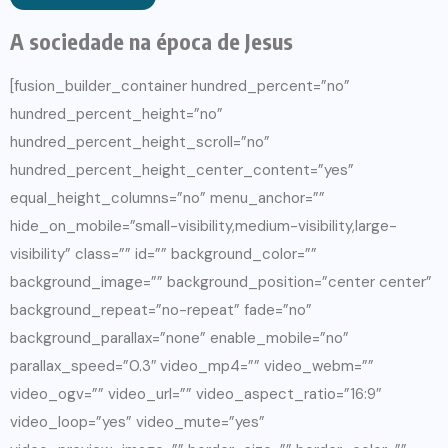
A sociedade na época de Jesus
[fusion_builder_container hundred_percent=”no”
hundred_percent_height=”no”
hundred_percent_height_scroll=”no”
hundred_percent_height_center_content=”yes”
equal_height_columns=”no” menu_anchor=””
hide_on_mobile=”small-visibility,medium-visibility,large-
visibility” class=”” id=”” background_color=””
background_image=”” background_position=”center center”
background_repeat=”no-repeat” fade=”no”
background_parallax=”none” enable_mobile=”no”
parallax_speed=”0.3″ video_mp4=”” video_webm=””
video_ogv=”” video_url=”” video_aspect_ratio=”16:9″
video_loop=”yes” video_mute=”yes”