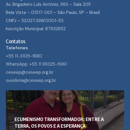
Av. Brigadeiro Luís Antônio, 993 – Sala 205
Bela Vista – 01317-001 – São Paulo, SP – Brasil
CNPJ – 52.027.398/0001-53
Inscrição Municipal: 87932652
Contatos
Telefones
+55 11-3105-1680
WhatsApp: +55 11 99325-5961
ceseep@ceseep.org.br
ouvidoria@ceseep.org.br
ECUMENISMO TRANSFORMADOR: ENTRE A
TERRA, OS POVOS E A ESPERANÇA