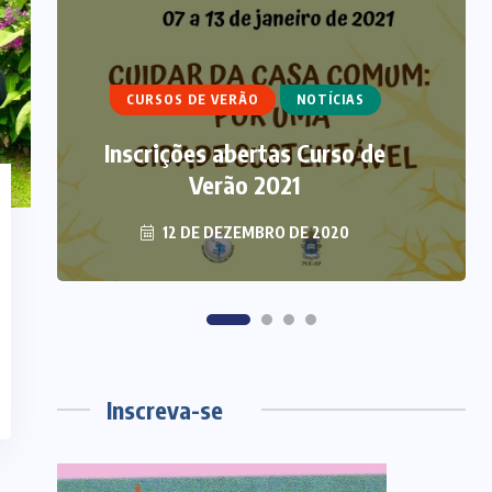
ARTIGOS
CURSO DE ECUMENISMO
ECUMENISMO
CURSOS DE VERÃO
NOTÍCIAS
TRANSFORMADOR: ENTRE A
Inscrições abertas Curso de
TERRA, OS POVOS E A
ESPERANÇA
Verão 2021
12 DE DEZEMBRO DE 2020
6 DE AGOSTO DE 2026
Inscreva-se