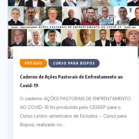
CURSO DE ECUMENISM
SO DE ECUMENISMO
O ECUMENISM
 ROCHA –
TRANSFORMADOR N
MO DA VIDA
DENTRO DE NÓS – PRI
RADA
DOS REIS RIBEI
ARTIGOS
CURSO PARA BISPOS
STO DE 2026
29 DE JULHO DE 202
Caderno de Ações Pastorais de Enfrentamento ao
Covid-19
O caderno AÇÕES PASTORAIS DE ENFRENTAMENTO
AO COVID-19 foi produzido pelo CESEEP para o
Curso Latino-americano de Estudos – Curso para
Bispos, realizado no...