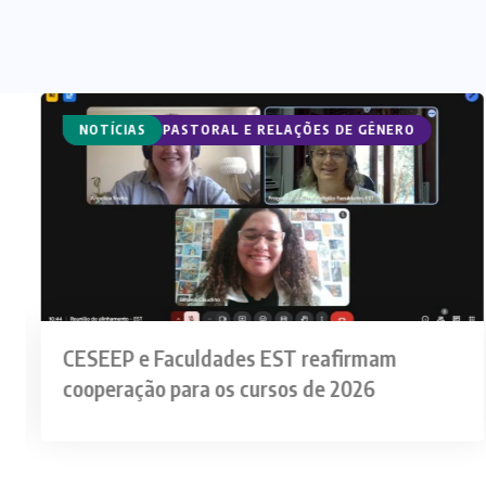
CURSO DE ECUMENISMO
CURSOS DE PASTORAL E RELAÇÕES DE GÊNERO
NOTÍCIAS
CESEEP e Faculdades EST reafirmam
cooperação para os cursos de 2026