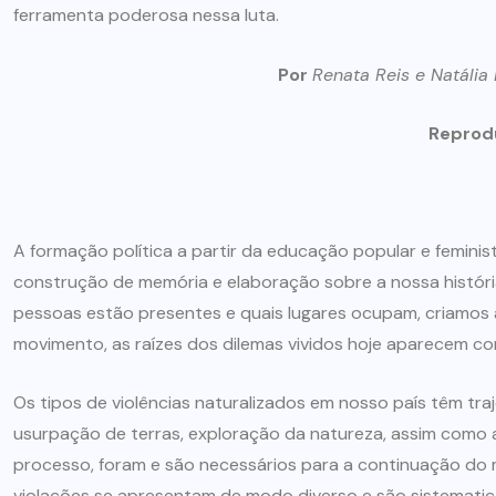
ferramenta poderosa nessa luta.
ARTIGOS
CESEEP
Por
Renata Reis e Natália
CURSO DE ECUMENISMO
Reprodu
O ECUMENISMO
TRANSFORMADOR NASCE
DENTRO DE NÓS – PRISCILLA
DOS REIS RIBEIRO
A formação política a partir da educação popular e femin
construção de memória e elaboração sobre a nossa história.
29 DE JULHO DE 2026
pessoas estão presentes e quais lugares ocupam, criamos a 
movimento, as raízes dos dilemas vividos hoje aparecem com
Os tipos de violências naturalizados em nosso país têm tra
usurpação de terras, exploração da natureza, assim como 
processo, foram e são necessários para a continuação do 
violações se apresentam de modo diverso e são sistemati