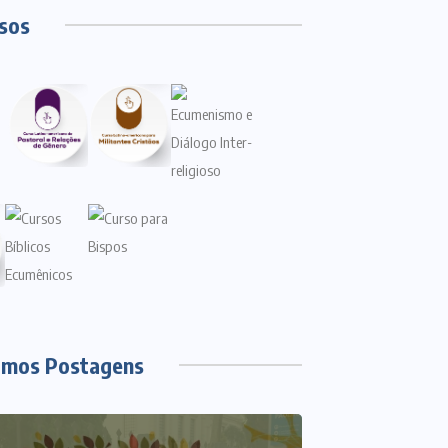
sos
imos Postagens