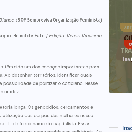
 Blanco (
SOF Sempreviva Organização Feminista)
ART
ção: Brasil de Fato /
Edição: Vivian Virissimo
CURSOS DE VERÃO
NOTÍCIAS
TRA
Inscrições abertas Curso de
Verão 2021
ista têm sido um dos espaços importantes para
 Ao desenhar territórios, identificar quais
12 DE DEZEMBRO DE 2020
possibilidade de politizar o cotidiano. Nesse
 nitidez.
jetória longa. Os genocídios, cercamentos e
a utilização dos corpos das mulheres nesse
modo de funcionamento capitalista. Essas
Ins
camente postas como problemas individuais. Ao