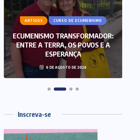
ARTIGOS
CURSO DE ECUMENISMO
ECUMENISMO TRANSFORMADOR:
ENTRE A TERRA, OS POVOS E A
T
ESPERANÇA
6 DE AGOSTO DE 2026
Inscreva-se