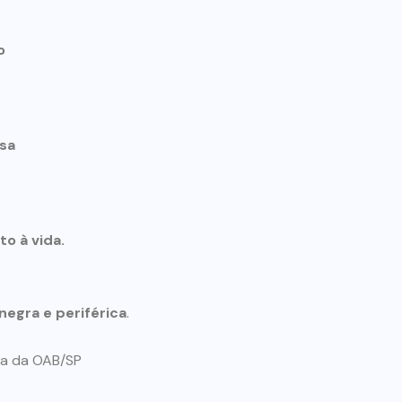
o
osa
to à vida.
negra e periférica
.
da da OAB/SP