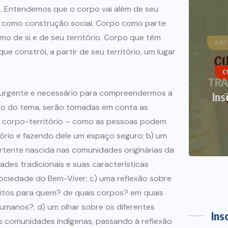
e. Entendemos que o corpo vai além de seu
o como construção social. Corpo como parte
smo de si e de seu território. Corpo que têm
ART
ue constrói, a partir de seu território, um lugar
CURSOS DE VERÃO
NOTÍCIAS
TRA
 urgente e necessário para compreendermos a
Inscrições abertas Curso de
nto do tema, serão tomadas em conta as
Verão 2021
o corpo-território – como as pessoas podem
12 DE DEZEMBRO DE 2020
tório e fazendo dele um espaço seguro; b) um
rtente nascida nas comunidades originárias da
ades tradicionais e suas características
 sociedade do Bem-Viver; c) uma reflexão sobre
eitos para quem? de quais corpos? em quais
umanos?; d) um olhar sobre os diferentes
Ins
as comunidades indígenas, passando à reflexão