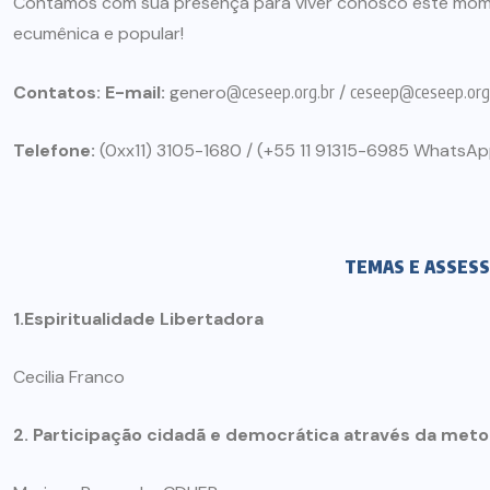
Contamos com sua presença para viver conosco este mom
ecumênica e popular!
Contatos: E-mail:
genero
@ceseep.org.br
/
ceseep@ceseep.org
Telefone:
(0xx11) 3105-1680 / (+55 11 91315-6985 WhatsAp
TEMAS E ASSES
1.Espiritualidade Libertadora
Cecilia Franco
2. Participação cidadã e democrática através da metod