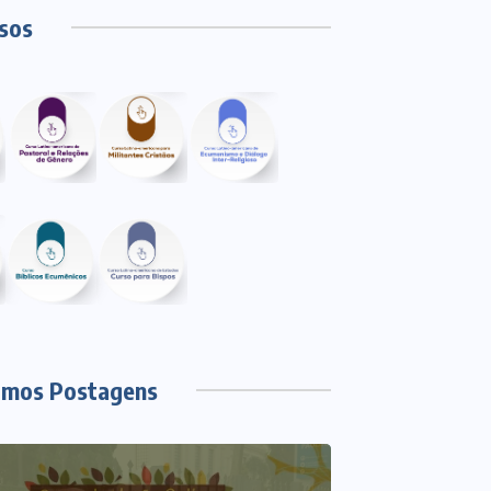
sos
imos Postagens