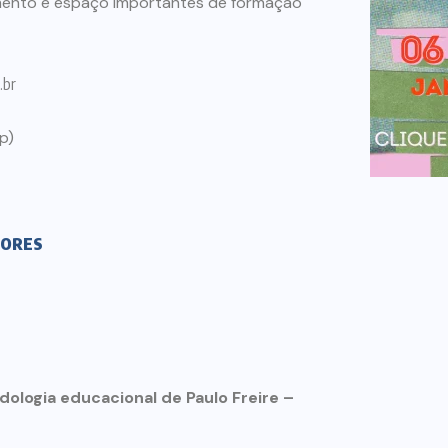
ento e espaço importantes de formação
.br
p)
SORES
ologia educacional de Paulo Freire –