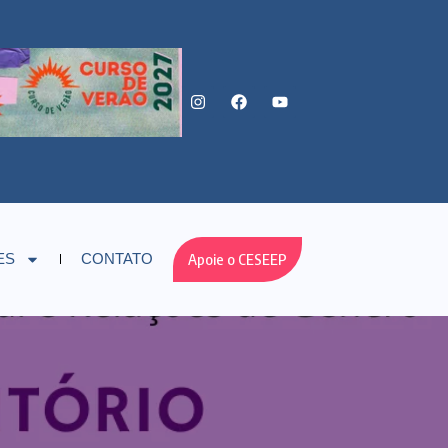
Apoie o CESEEP
ES
CONTATO