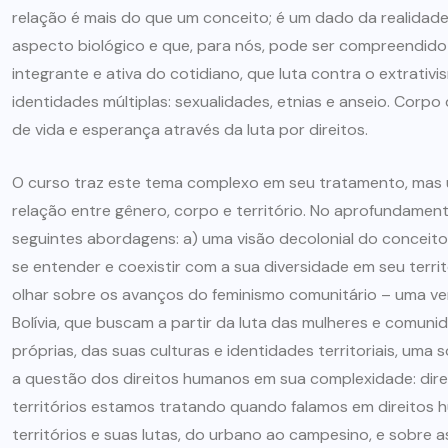
relação é mais do que um conceito; é um dado da realidad
ARTIGOS
CESEEP
aspecto biológico e que, para nós, pode ser compreendid
integrante e ativa do cotidiano, que luta contra o extrativi
CURSO DE ECUMENISMO
identidades múltiplas: sexualidades, etnias e anseio. Corpo q
O ECUMENISMO
de vida e esperança através da luta por direitos.
TRANSFORMADOR NASCE
O curso traz este tema complexo em seu tratamento, mas
DENTRO DE NÓS – PRISCILLA
relação entre gênero, corpo e território. No aprofundame
DOS REIS RIBEIRO
seguintes abordagens: a) uma visão decolonial do conceit
29 DE JULHO DE 2026
se entender e coexistir com a sua diversidade em seu terri
olhar sobre os avanços do feminismo comunitário – uma ve
Bolívia, que buscam a partir da luta das mulheres e comunid
próprias, das suas culturas e identidades territoriais, uma
a questão dos direitos humanos em sua complexidade: dir
territórios estamos tratando quando falamos em direitos h
territórios e suas lutas, do urbano ao campesino, e sobre 