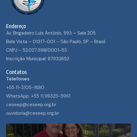
Endereço
Av. Brigadeiro Luís Antônio, 993 – Sala 205
Bela Vista – 01317-001 – São Paulo, SP – Brasil
CNPJ – 52.027.398/0001-53
Inscrição Municipal: 87932652
Contatos
Telefones
+55 11-3105-1680
WhatsApp: +55 11 99325-5961
ceseep@ceseep.org.br
ouvidoria@ceseep.org.br