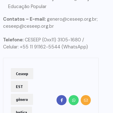
Educação Popular
Contatos – E-mail:
genero@ceseep.org.br;
ceseep@ceseep.org.br
Telefone:
CESEEP (0xx11) 3105-1680 /
Celular: +55 11 91162-5544 (WhatsApp)
Ceseep
EST
gênero
Justiça