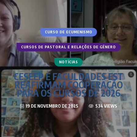
CURSO DE ECUMENISMO
CURSOS DE PASTORAL E RELAÇÕES DE GÊNERO
NOTÍCIAS
CESEEP E FACULDADES EST
REAFIRMAM COOPERAÇÃO
PARA OS CURSOS DE 2026
19 DE NOVEMBRO DE 2025
534 VIEWS