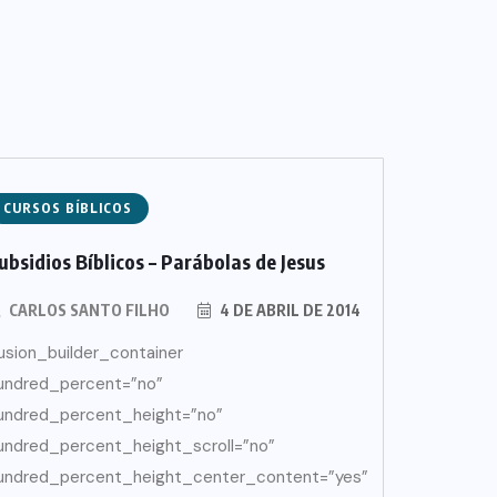
CURSOS BÍBLICOS
ubsidios Bíblicos – Parábolas de Jesus
CARLOS SANTO FILHO
4 DE ABRIL DE 2014
fusion_builder_container
undred_percent=”no”
undred_percent_height=”no”
undred_percent_height_scroll=”no”
undred_percent_height_center_content=”yes”