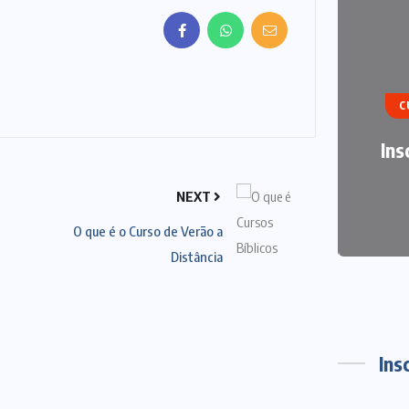
ART
C
TRA
Ins
NEXT
O que é o Curso de Verão a
Distância
Ins