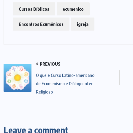
ARTIGOS
CESEEP
Cursos Bíblicos
ecumenico
CURSO DE ECUMENISMO
Encontros Ecumênicos
igreja
O ECUMENISMO
TRANSFORMADOR NASCE
DENTRO DE NÓS – PRISCILLA
DOS REIS RIBEIRO
PREVIOUS
29 DE JULHO DE 2026
O que é Curso Latino-americano
de Ecumenismo e Diálogo Inter-
Religioso
Leave a comment