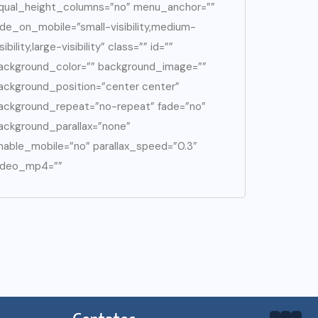
qual_height_columns=”no” menu_anchor=””
ide_on_mobile=”small-visibility,medium-
isibility,large-visibility” class=”” id=””
ackground_color=”” background_image=””
ackground_position=”center center”
ackground_repeat=”no-repeat” fade=”no”
ackground_parallax=”none”
nable_mobile=”no” parallax_speed=”0.3″
ideo_mp4=””