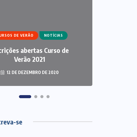
IGOS
CURSO DE ECUMENISMO
ARTIGOS
ECUMENISMO
URSOS DE VERÃO
NOTÍCIAS
NSFORMADOR: ENTRE A
THAL
crições abertas Curso de
TERRA, OS POVOS E A
ECUMEN
ESPERANÇA
Verão 2021
S
12 DE DEZEMBRO DE 2020
6 DE AGOSTO DE 2026
3 DE
creva-se