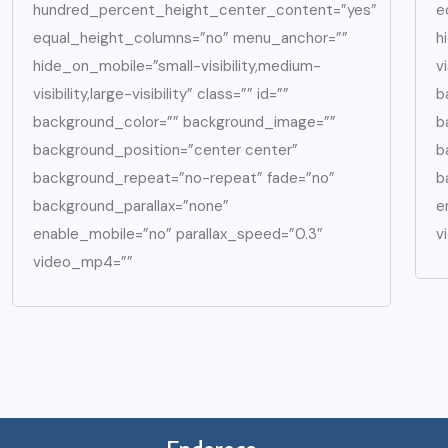
hundred_percent_height_center_content=”yes”
e
equal_height_columns=”no” menu_anchor=””
h
hide_on_mobile=”small-visibility,medium-
v
visibility,large-visibility” class=”” id=””
b
background_color=”” background_image=””
b
background_position=”center center”
b
background_repeat=”no-repeat” fade=”no”
b
background_parallax=”none”
e
enable_mobile=”no” parallax_speed=”0.3″
v
video_mp4=””