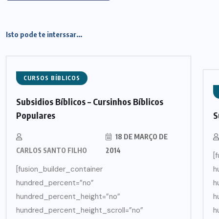
Isto pode te interssar...
CURSOS BÍBLICOS
Subsidios Bíblicos – Cursinhos Bíblicos
Populares
S
18 DE MARÇO DE
CARLOS SANTO FILHO
2014
[
[fusion_builder_container
h
hundred_percent=”no”
h
hundred_percent_height=”no”
h
hundred_percent_height_scroll=”no”
h