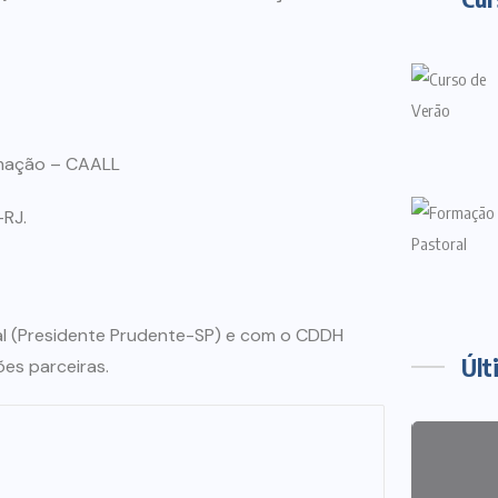
rmação – CAALL
-RJ.
al (Presidente Prudente-SP) e com o CDDH
Últ
ões parceiras.