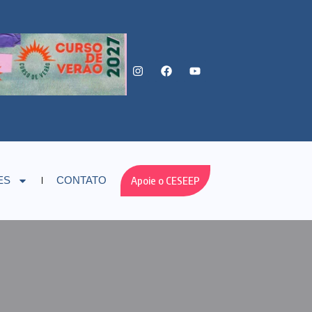
Apoie o CESEEP
ES
CONTATO