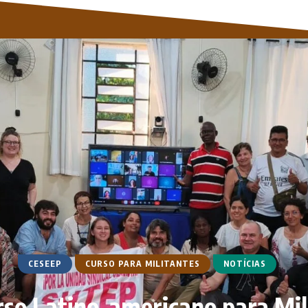
CESEEP
CURSO PARA MILITANTES
NOTÍCIAS
rso Latino-americano para Mil