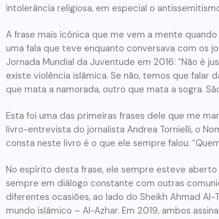
ARTIGOS
CESEEP
intolerância religiosa, em especial o antissemitismo
CURSO DE ECUMENISMO
A frase mais icônica que me vem a mente quando 
uma fala que teve enquanto conversava com os jor
O ECUMENISMO
Jornada Mundial da Juventude em 2016: “Não é justo
TRANSFORMADOR NASCE
existe violência islâmica. Se não, temos que falar d
DENTRO DE NÓS – PRISCILLA
que mata a namorada, outro que mata a sogra. São
DOS REIS RIBEIRO
Esta foi uma das primeiras frases dele que me ma
29 DE JULHO DE 2026
livro-entrevista do jornalista Andrea Tornielli, o 
consta neste livro é o que ele sempre falou: “Quem 
No espírito desta frase, ele sempre esteve aberto 
sempre em diálogo constante com outras comunida
diferentes ocasiões, ao lado do Sheikh Ahmad Al-
mundo islâmico – Al-Azhar. Em 2019, ambos assi