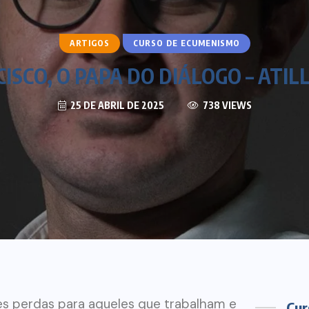
ARTIGOS
CURSO DE ECUMENISMO
ISCO, O PAPA DO DIÁLOGO – ATIL
25 DE ABRIL DE 2025
738 VIEWS
s perdas para aqueles que trabalham e
Cur