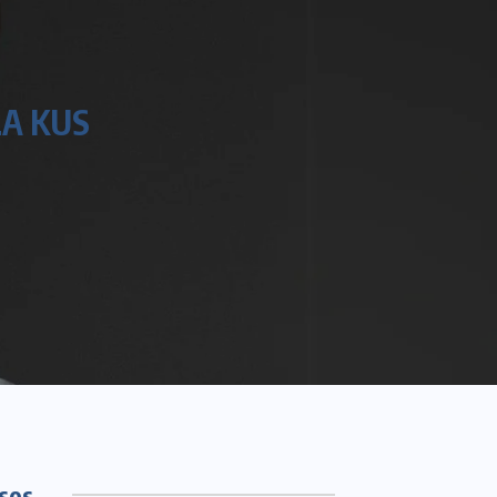
LA KUS
sos