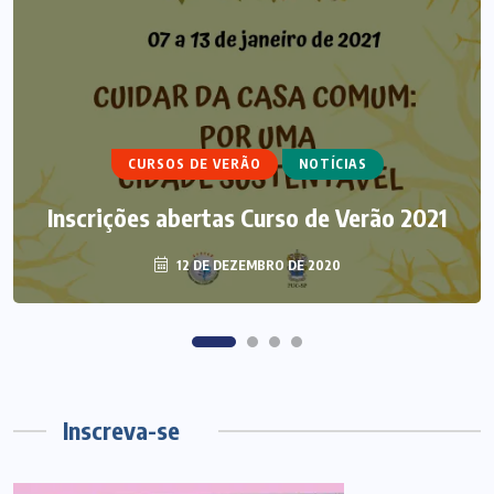
ARTIGOS
CURSO DE ECUMENISMO
ECUMENISMO TRANSFORMADOR:
CURSOS DE VERÃO
NOTÍCIAS
ENTRE A TERRA, OS POVOS E A
Inscrições abertas Curso de Verão 2021
ESPERANÇA
12 DE DEZEMBRO DE 2020
6 DE AGOSTO DE 2026
Inscreva-se