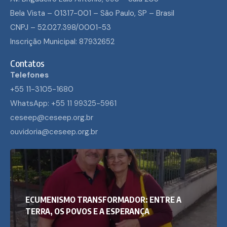
Bela Vista – 01317-001 – São Paulo, SP – Brasil
CNPJ – 52.027.398/0001-53
Inscrição Municipal: 87932652
Contatos
Telefones
+55 11-3105-1680
WhatsApp: +55 11 99325-5961
ceseep@ceseep.org.br
ouvidoria@ceseep.org.br
ECUMENISMO TRANSFORMADOR: ENTRE A
TERRA, OS POVOS E A ESPERANÇA