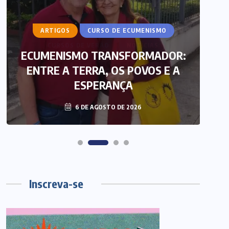
ARTIGOS
CURSO DE ECUMENISMO
ECUMENISMO TRANSFORMADOR:
ENTRE A TERRA, OS POVOS E A
T
ESPERANÇA
6 DE AGOSTO DE 2026
Inscreva-se