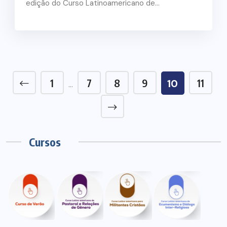
edição do Curso Latinoamericano de...
1
7
8
9
11
10
…
Cursos