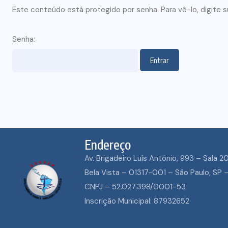
Este conteúdo está protegido por senha. Para vê-lo, digite s
Senha:
Endereço
Av. Brigadeiro Luís Antônio, 993 – Sala 2
ECUMENISMO
Bela Vista – 01317-001 – São Paulo, SP –
TRANSFORMADO
CNPJ – 52.027.398/0001-53
ENTRE A TERRA,
Inscrição Municipal: 87932652
POVOS E A ESPE