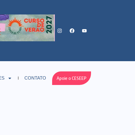
Apoie o CESEEP
ES
CONTATO