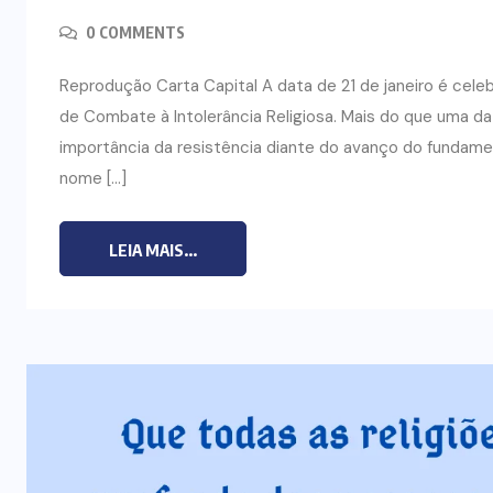
0 COMMENTS
CURSO DE ECUMENISMO
Reprodução Carta Capital A data de 21 de janeiro é celebr
O ECUMENISMO
de Combate à Intolerância Religiosa. Mais do que uma da
TRANSFORMADOR NASCE
importância da resistência diante do avanço do fundamen
O
DENTRO DE NÓS – PRISCILLA DOS
nome […]
REIS RIBEIRO
29 DE JULHO DE 2026
LEIA MAIS...