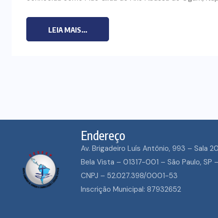
LEIA MAIS...
Endereço
Av. Brigadeiro Luís Antônio, 993 – Sala 2
ECUMENISMO
Bela Vista – 01317-001 – São Paulo, SP –
TRANSFORMADO
CNPJ – 52.027.398/0001-53
ENTRE A TERRA,
Inscrição Municipal: 87932652
POVOS E A ESPE