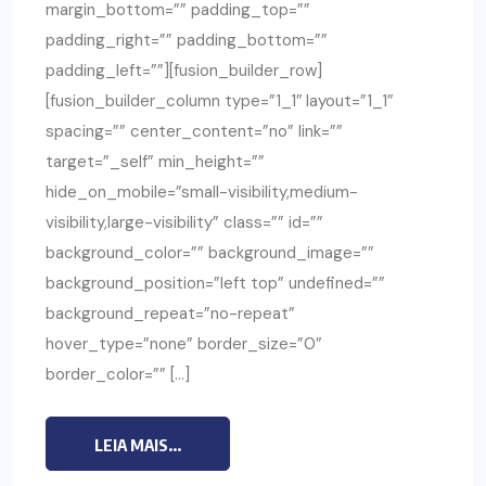
margin_bottom=”” padding_top=””
padding_right=”” padding_bottom=””
padding_left=””][fusion_builder_row]
[fusion_builder_column type=”1_1″ layout=”1_1″
spacing=”” center_content=”no” link=””
target=”_self” min_height=””
hide_on_mobile=”small-visibility,medium-
visibility,large-visibility” class=”” id=””
background_color=”” background_image=””
background_position=”left top” undefined=””
background_repeat=”no-repeat”
hover_type=”none” border_size=”0″
border_color=”” […]
LEIA MAIS...