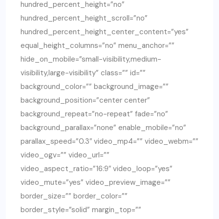
hundred_percent_height=”no”
hundred_percent_height_scroll=”no”
hundred_percent_height_center_content=”yes”
equal_height_columns=”no” menu_anchor=””
hide_on_mobile=”small-visibility,medium-
visibility,large-visibility” class=”” id=””
background_color=”” background_image=””
background_position=”center center”
background_repeat=”no-repeat” fade=”no”
background_parallax=”none” enable_mobile=”no”
parallax_speed=”0.3″ video_mp4=”” video_webm=””
video_ogv=”” video_url=””
video_aspect_ratio=”16:9″ video_loop=”yes”
video_mute=”yes” video_preview_image=””
border_size=”” border_color=””
border_style=”solid” margin_top=””