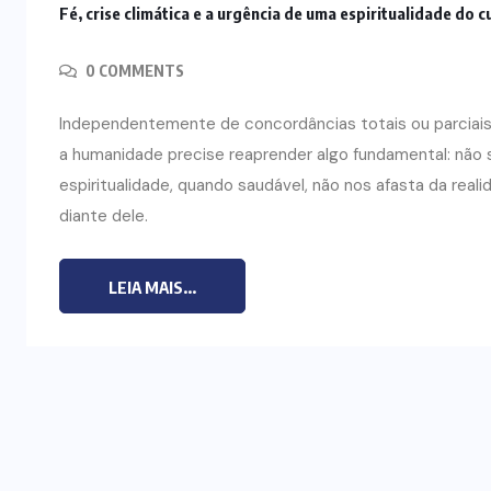
Fé, crise climática e a urgência de uma espiritualidade do 
CURSO DE ECUMENISMO
0 COMMENTS
O ECUMENISMO
Independentemente de concordâncias totais ou parciais
TRANSFORMADOR NASCE
a humanidade precise reaprender algo fundamental: não s
O
DENTRO DE NÓS – PRISCILLA DOS
espiritualidade, quando saudável, não nos afasta da rea
REIS RIBEIRO
diante dele.
29 DE JULHO DE 2026
LEIA MAIS...