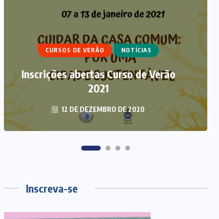
ARTIGOS
CURSO DE ECUMENISMO
CURSOS DE VERÃO
NOTÍCIAS
ECUMENISMO TRANSFORMADOR:
Inscrições abertas Curso de Verão
ENTRE A TERRA, OS POVOS E A
ESPERANÇA
2021
12 DE DEZEMBRO DE 2020
6 DE AGOSTO DE 2026
Inscreva-se