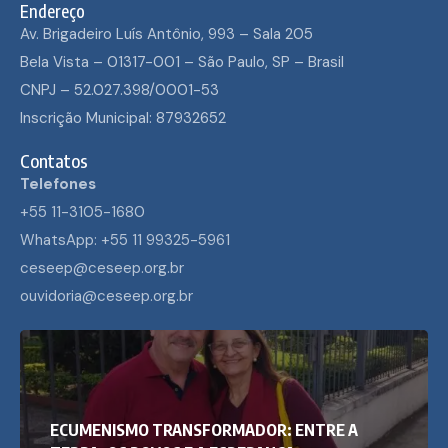
Endereço
Av. Brigadeiro Luís Antônio, 993 – Sala 205
Bela Vista – 01317-001 – São Paulo, SP – Brasil
CNPJ – 52.027.398/0001-53
Inscrição Municipal: 87932652
Contatos
Telefones
+55 11-3105-1680
WhatsApp: +55 11 99325-5961
ceseep@ceseep.org.br
ouvidoria@ceseep.org.br
ECUMENISMO TRANSFORMADOR: ENTRE A