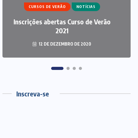
CURSOS DE VERÃO
NOTÍCIAS
ECUMENISMO TRANSFORMADOR:
Inscrições abertas Curso de Verão
ENTRE A TERRA, OS POVOS E A
ESPERANÇA
2021
12 DE DEZEMBRO DE 2020
6 DE AGOSTO DE 2026
Inscreva-se