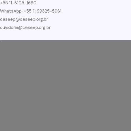
+55 11-3105-1680
WhatsApp: +55 11 99325-5961
ceseep@ceseep.org.br
ouvidoria@ceseep.org.br