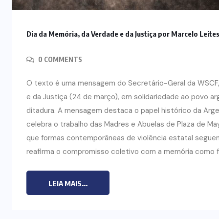
CURSO DE ECUMENISMO
Dia da Memória, da Verdade e da Justiça por Marcelo Leite
O ECUMENISMO
TRANSFORMADOR NASCE
0 COMMENTS
O
DENTRO DE NÓS – PRISCILLA DOS
O texto é uma mensagem do Secretário-Geral da WSCF, M
REIS RIBEIRO
e da Justiça (24 de março), em solidariedade ao povo a
29 DE JULHO DE 2026
ditadura. A mensagem destaca o papel histórico da Argen
celebra o trabalho das Madres e Abuelas de Plaza de May
que formas contemporâneas de violência estatal segue
reafirma o compromisso coletivo com a memória como fe
LEIA MAIS...