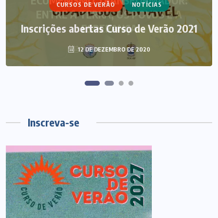
ECUMENISMO TRANSFORMADOR:
CURSOS DE VERÃO
NOTÍCIAS
ENTRE A TERRA, OS POVOS E A
Inscrições abertas Curso de Verão 2021
ESPERANÇA
12 DE DEZEMBRO DE 2020
6 DE AGOSTO DE 2026
Inscreva-se