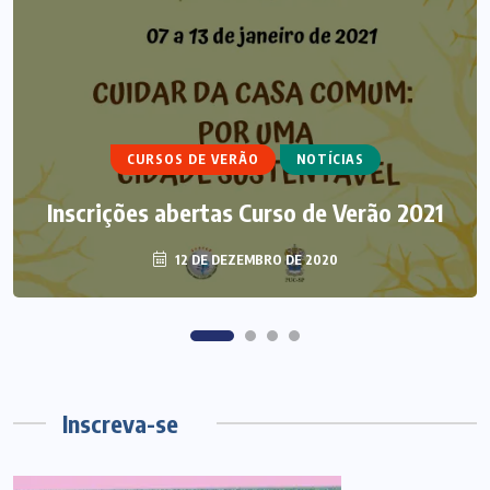
ARTIGOS
CURSO DE ECUMENISMO
ECUMENISMO TRANSFORMADOR:
CURSOS DE VERÃO
NOTÍCIAS
ENTRE A TERRA, OS POVOS E A
Inscrições abertas Curso de Verão 2021
ESPERANÇA
12 DE DEZEMBRO DE 2020
6 DE AGOSTO DE 2026
Inscreva-se