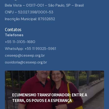
Bela Vista – 01317-001 – São Paulo, SP – Brasil
CNPJ – 52.027.398/0001-53
Inscrição Municipal: 87932652
Contatos
Telefones
+55 11-3105-1680
WhatsApp: +55 11 99325-5961
ceseep@ceseep.org.br
ouvidoria@ceseep.org.br
ECUMENISMO TRANSFORMADOR: ENTRE A
TERRA, OS POVOS E A ESPERANÇA