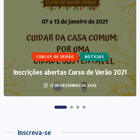
ARTIGOS
CURSO DE ECUMENISMO
CURSOS DE VERÃO
NOTÍCIAS
THALITA ROCHA – ECUMENISMO DA
Inscrições abertas Curso de Verão 2021
VIDA SAGRADA
12 DE DEZEMBRO DE 2020
3 DE AGOSTO DE 2026
Inscreva-se