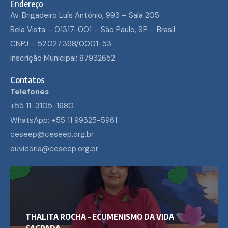
Endereço
Av. Brigadeiro Luís Antônio, 993 – Sala 205
Bela Vista – 01317-001 – São Paulo, SP – Brasil
CNPJ – 52.027.398/0001-53
Inscrição Municipal: 87932652
Contatos
Telefones
+55 11-3105-1680
WhatsApp: +55 11 99325-5961
ceseep@ceseep.org.br
ouvidoria@ceseep.org.br
THALITA ROCHA – ECUMENISMO DA VIDA