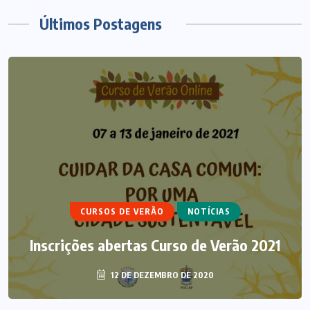
Últimos Postagens
ARTIGOS
CURSO DE ECUMENISMO
ECUMENISMO TRANSFORMADOR:
CURSOS DE VERÃO
NOTÍCIAS
ENTRE A TERRA, OS POVOS E A
Inscrições abertas Curso de Verão 2021
ESPERANÇA
12 DE DEZEMBRO DE 2020
6 DE AGOSTO DE 2026