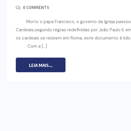
0 COMMENTS
CURSO DE ECUMENISMO
Morto o papa Francisco, o governo da Igreja passou
O ECUMENISMO
Cardeais,segundo regras redefinidas por João Paulo II, 
TRANSFORMADOR NASCE
os cardeais se reúnem em Roma, este documento é lido. 
O
DENTRO DE NÓS – PRISCILLA DOS
Com a […]
REIS RIBEIRO
LEIA MAIS...
29 DE JULHO DE 2026