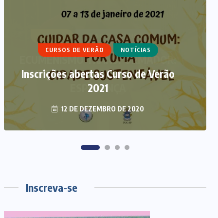
ARTIGOS
CURSO DE ECUMENISMO
CURSOS DE VERÃO
NOTÍCIAS
ECUMENISMO TRANSFORMADOR:
Inscrições abertas Curso de Verão
ENTRE A TERRA, OS POVOS E A
ESPERANÇA
2021
12 DE DEZEMBRO DE 2020
6 DE AGOSTO DE 2026
Inscreva-se