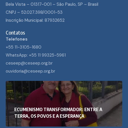
Bela Vista – 01317-001 – São Paulo, SP – Brasil
CNPJ – 52.027.398/0001-53
Inscrição Municipal: 87932652
Contatos
Telefones
+55 11-3105-1680
WhatsApp: +55 11 99325-5961
ceseep@ceseep.org.br
ouvidoria@ceseep.org.br
ECUMENISMO TRANSFORMADOR: ENTRE A
TERRA, OS POVOS E A ESPERANÇA