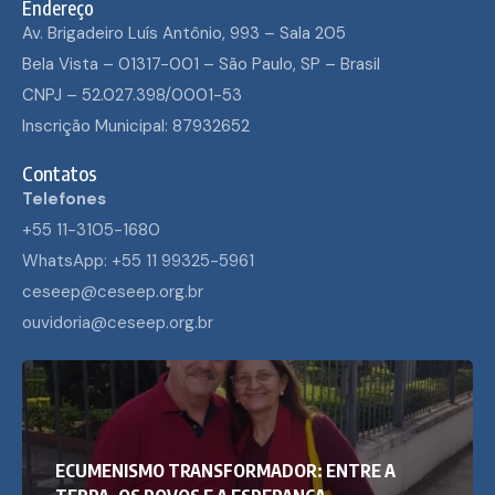
Endereço
Av. Brigadeiro Luís Antônio, 993 – Sala 205
Bela Vista – 01317-001 – São Paulo, SP – Brasil
CNPJ – 52.027.398/0001-53
Inscrição Municipal: 87932652
Contatos
Telefones
+55 11-3105-1680
WhatsApp: +55 11 99325-5961
ceseep@ceseep.org.br
ouvidoria@ceseep.org.br
ECUMENISMO TRANSFORMADOR: ENTRE A