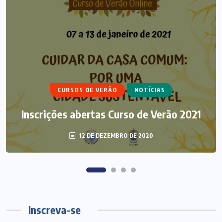
ARTIGOS
CURSO DE ECUMENISMO
ECUMENISMO TRANSFORMADOR:
CURSOS DE VERÃO
NOTÍCIAS
ENTRE A TERRA, OS POVOS E A
Inscrições abertas Curso de Verão 2021
ESPERANÇA
12 DE DEZEMBRO DE 2020
6 DE AGOSTO DE 2026
Inscreva-se