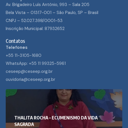
Av. Brigadeiro Luís Antônio, 993 – Sala 205
Bela Vista – 01317-001 – São Paulo, SP – Brasil
CNPJ – 52.027.398/0001-53
Inscrição Municipal: 87932652
Contatos
Telefones
+55 11-3105-1680
WhatsApp: +55 11 99325-5961
ceseep@ceseep.org.br
ouvidoria@ceseep.org.br
THALITA ROCHA – ECUMENISMO DA VIDA
SAGRADA