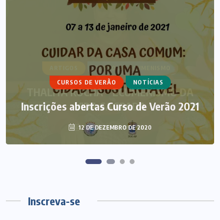
ARTIGOS
CURSO DE ECUMENISMO
CURSOS DE VERÃO
NOTÍCIAS
THALITA ROCHA – ECUMENISMO DA
Inscrições abertas Curso de Verão 2021
VIDA SAGRADA
12 DE DEZEMBRO DE 2020
3 DE AGOSTO DE 2026
Inscreva-se