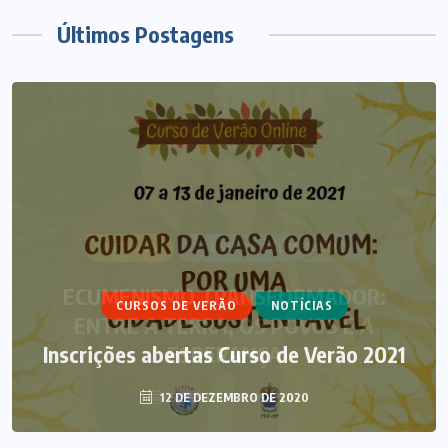
Últimos Postagens
ARTIGOS
CURSO DE ECUMENISMO
ECUMENISMO TRANSFORMADOR:
CURSOS DE VERÃO
NOTÍCIAS
ENTRE A TERRA, OS POVOS E A
Inscrições abertas Curso de Verão 2021
ESPERANÇA
12 DE DEZEMBRO DE 2020
6 DE AGOSTO DE 2026