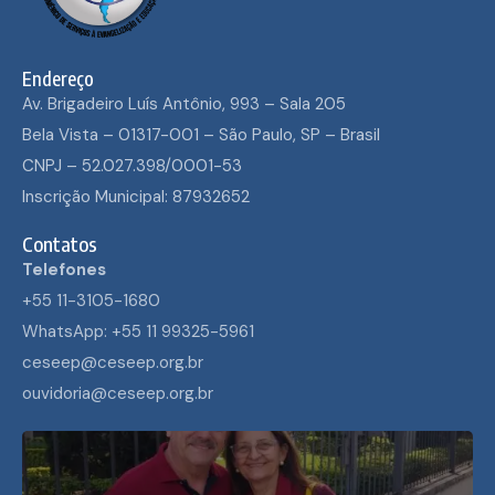
Endereço
Av. Brigadeiro Luís Antônio, 993 – Sala 205
Bela Vista – 01317-001 – São Paulo, SP – Brasil
CNPJ – 52.027.398/0001-53
Inscrição Municipal: 87932652
Contatos
Telefones
+55 11-3105-1680
WhatsApp: +55 11 99325-5961
ceseep@ceseep.org.br
ouvidoria@ceseep.org.br