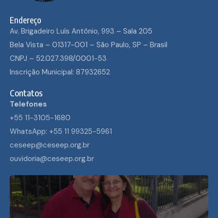
Endereço
Av. Brigadeiro Luís Antônio, 993 – Sala 205
Bela Vista – 01317-001 – São Paulo, SP – Brasil
CNPJ – 52.027.398/0001-53
Inscrição Municipal: 87932652
Contatos
Telefones
+55 11-3105-1680
WhatsApp: +55 11 99325-5961
ceseep@ceseep.org.br
ouvidoria@ceseep.org.br