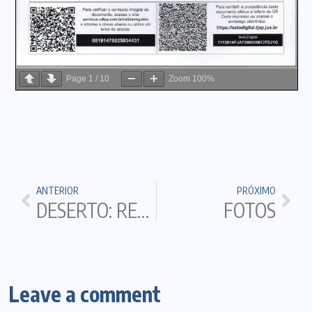
Page
1
/
10
Zoom
100%
ANTERIOR
PRÓXIMO
DESERTO: REALIDADE E METÁFORA
FOTOS
Leave a comment