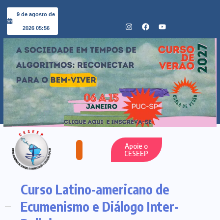
9 de agosto de
2026 05:56
Apoie o
CESEEP
Curso Latino-americano de
Ecumenismo e Diálogo Inter-