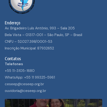
Endereço
Av. Brigadeiro Luís Antônio, 993 – Sala 205
Bela Vista – 01317-001 – São Paulo, SP – Brasil
CNPJ – 52.027.398/0001-53
Inscrição Municipal: 87932652
Contatos
Telefones
+55 11-3105-1680
WhatsApp: +55 11 99325-5961
ceseep@ceseep.org.br
ouvidoria@ceseep.org.br