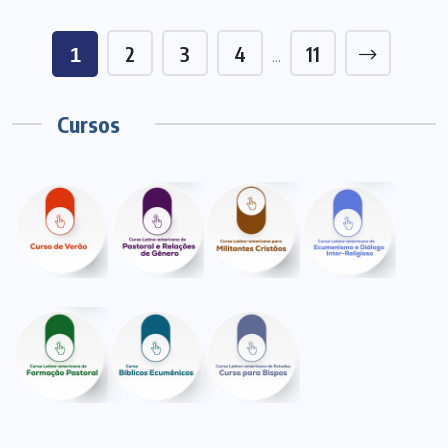
2
3
4
11
1
…
Cursos