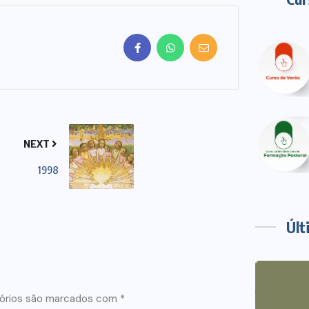
NEXT
1998
Últ
órios são marcados com
*