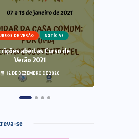
IGOS
CURSO DE ECUMENISMO
ARTIGOS
ECUMENISMO
URSOS DE VERÃO
NOTÍCIAS
NSFORMADOR: ENTRE A
THAL
crições abertas Curso de
TERRA, OS POVOS E A
ECUMEN
ESPERANÇA
Verão 2021
S
12 DE DEZEMBRO DE 2020
6 DE AGOSTO DE 2026
3 DE
creva-se