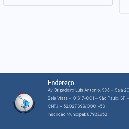
Endereço
Av. Brigadeiro Luís Antônio, 993 – Sala 2
ECUMENISMO
Bela Vista – 01317-001 – São Paulo, SP –
TRANSFORMADO
CNPJ – 52.027.398/0001-53
ENTRE A TERRA,
Inscrição Municipal: 87932652
POVOS E A ESPE