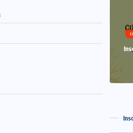
ART
C
TRA
Ins
Ins