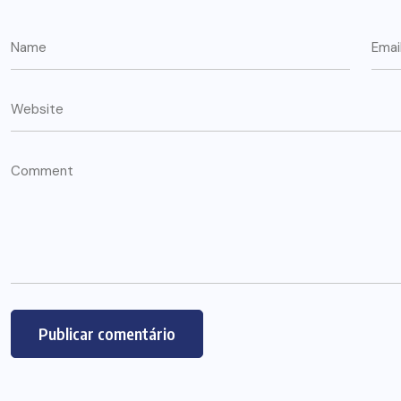
ARTIGOS
CESEEP
CURSO DE ECUMENISMO
O ECUMENISMO
TRANSFORMADOR NASCE
DENTRO DE NÓS – PRISCILLA
DOS REIS RIBEIRO
29 DE JULHO DE 2026