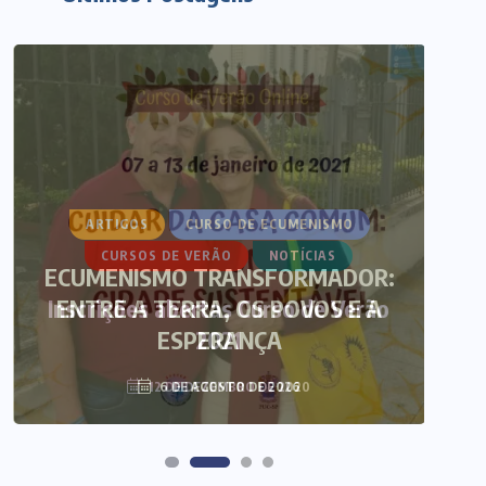
ARTIGOS
CURSO DE ECUMENISMO
ECUMENISMO TRANSFORMADOR:
ENTRE A TERRA, OS POVOS E A
T
ESPERANÇA
6 DE AGOSTO DE 2026