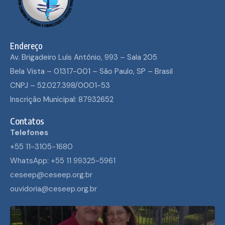
Endereço
Av. Brigadeiro Luís Antônio, 993 – Sala 205
Bela Vista – 01317-001 – São Paulo, SP – Brasil
CNPJ – 52.027.398/0001-53
Inscrição Municipal: 87932652
Contatos
Telefones
+55 11-3105-1680
WhatsApp: +55 11 99325-5961
ceseep@ceseep.org.br
ouvidoria@ceseep.org.br