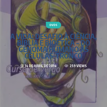
DVDS
A VIDA: DESAFIO À CIÊNCIA,
BÍBLIA E BIOÉTICA – DO
GENOMA HUMANO ÀS
CÉLULAS-TRONCO
14 DE ABRIL DE 2014
259 VIEWS