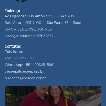
Endereço
Av. Brigadeiro Luís Antônio, 993 – Sala 205
Bela Vista – 01317-001 – São Paulo, SP – Brasil
CNPJ – 52.027.398/0001-53
Inscrição Municipal: 87932652
Contatos
Telefones
+55 11-3105-1680
WhatsApp: +55 11 99325-5961
ceseep@ceseep.org.br
ouvidoria@ceseep.org.br