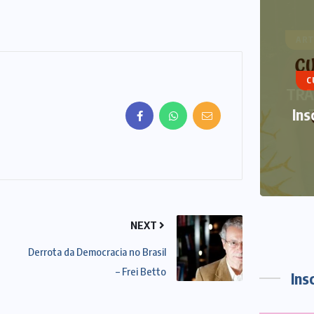
ART
CURSOS DE VERÃO
NOTÍCIAS
TRA
Inscrições abertas Curso de
Verão 2021
12 DE DEZEMBRO DE 2020
NEXT
Derrota da Democracia no Brasil
– Frei Betto
Ins