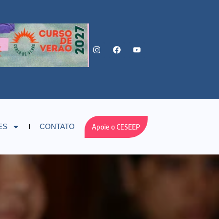
Apoie o CESEEP
ES
CONTATO