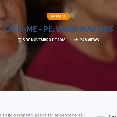
ARTIGOS
CALEI-ME – PE. VANIN MARTINS
5 DE NOVEMBRO DE 2018
248 VIEWS
 exige o respeito. Respeitar os vencedores.
Cur