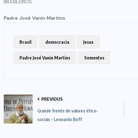
BRASILEIROS.
ARTIGOS
CESEEP
Padre José Vanin Martins
CURSO DE ECUMENISMO
O ECUMENISMO
TRANSFORMADOR NASCE
Brasil
democracia
Jesus
DENTRO DE NÓS – PRISCILLA
Padre José Vanin Martins
Sementes
DOS REIS RIBEIRO
29 DE JULHO DE 2026
PREVIOUS
Grande frente de valores ético-
sociais – Leonardo Boff