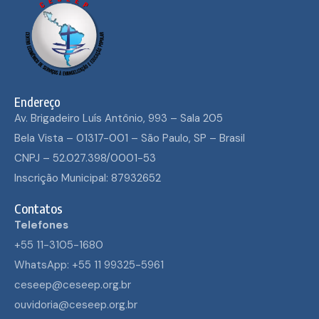
Endereço
Av. Brigadeiro Luís Antônio, 993 – Sala 205
Bela Vista – 01317-001 – São Paulo, SP – Brasil
CNPJ – 52.027.398/0001-53
Inscrição Municipal: 87932652
Contatos
Telefones
+55 11-3105-1680
WhatsApp: +55 11 99325-5961
ceseep@ceseep.org.br
ouvidoria@ceseep.org.br