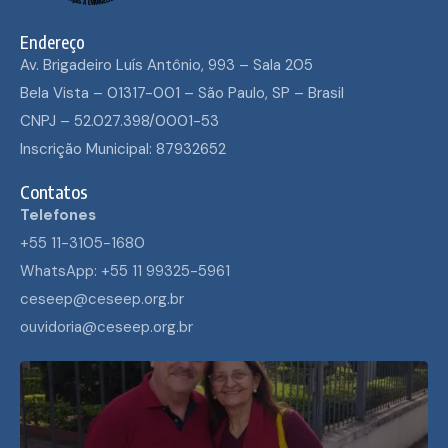
Endereço
Av. Brigadeiro Luís Antônio, 993 – Sala 205
Bela Vista – 01317-001 – São Paulo, SP – Brasil
CNPJ – 52.027.398/0001-53
Inscrição Municipal: 87932652
Contatos
Telefones
+55 11-3105-1680
WhatsApp: +55 11 99325-5961
ceseep@ceseep.org.br
ouvidoria@ceseep.org.br