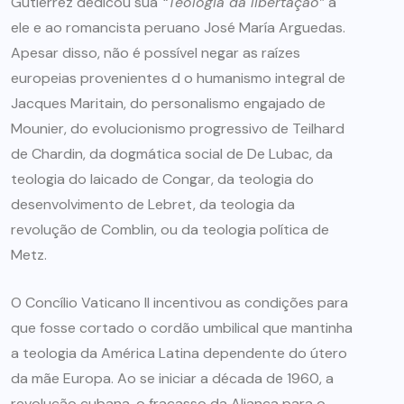
Gutiérrez dedicou sua
“Teologia da libertação”
a
ele e ao romancista peruano José María Arguedas.
Apesar disso, não é possível negar as raízes
europeias provenientes d o humanismo integral de
Jacques Maritain, do personalismo engajado de
Mounier, do evolucionismo progressivo de Teilhard
de Chardin, da dogmática social de De Lubac, da
teologia do laicado de Congar, da teologia do
desenvolvimento de Lebret, da teologia da
revolução de Comblin, ou da teologia política de
Metz.
O Concílio Vaticano II incentivou as condições para
que fosse cortado o cordão umbilical que mantinha
a teologia da América Latina dependente do útero
da mãe Europa. Ao se iniciar a década de 1960, a
revolução cubana, o fracasso da Aliança para o