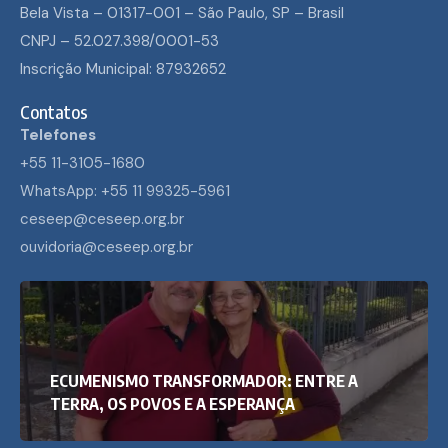
Bela Vista – 01317-001 – São Paulo, SP – Brasil
CNPJ – 52.027.398/0001-53
Inscrição Municipal: 87932652
Contatos
Telefones
+55 11-3105-1680
WhatsApp: +55 11 99325-5961
ceseep@ceseep.org.br
ouvidoria@ceseep.org.br
ECUMENISMO TRANSFORMADOR: ENTRE A
TERRA, OS POVOS E A ESPERANÇA