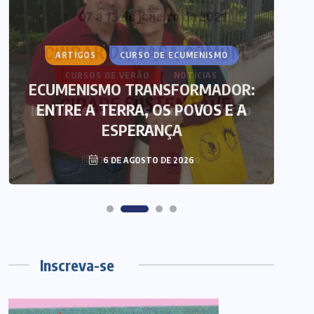
ARTIGOS
CURSO DE ECUMENISMO
ECUMENISMO TRANSFORMADOR:
ENTRE A TERRA, OS POVOS E A
T
ESPERANÇA
6 DE AGOSTO DE 2026
Inscreva-se