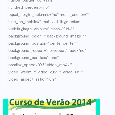
[fusion_builder_container
hundred_percent=”no”
equal_height_columns=”no” menu_anchor=””
hide_on_mobile=”small-visibility,medium-
visibility,large-visibility” class=”” id=””
background_color=”” background_image=””
background_position=”center center”
background_repeat=”no-repeat” fade=”no”
background_parallax=”none”
parallax_speed=”0.3″ video_mp4=””
video_webm=”” video_ogv=”” video_url=””
video_aspect_ratio=”16:9″