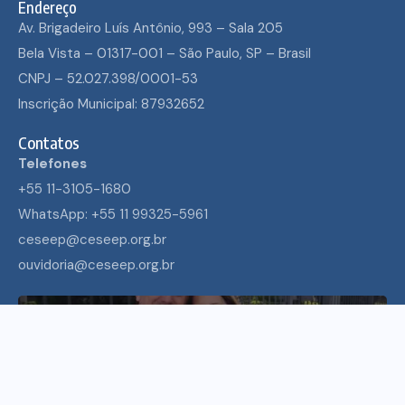
Endereço
Av. Brigadeiro Luís Antônio, 993 – Sala 205
Bela Vista – 01317-001 – São Paulo, SP – Brasil
CNPJ – 52.027.398/0001-53
Inscrição Municipal: 87932652
Contatos
Telefones
+55 11-3105-1680
WhatsApp: +55 11 99325-5961
ceseep@ceseep.org.br
ouvidoria@ceseep.org.br
ECUMENISMO TRANSFORMADOR: ENTRE A