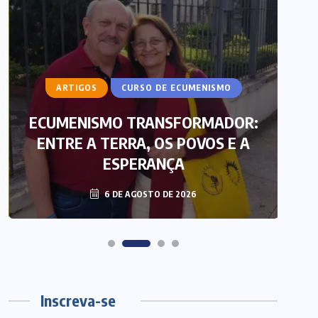
ARTIGOS
CURSO DE ECUMENISMO
ECUMENISMO TRANSFORMADOR:
ENTRE A TERRA, OS POVOS E A
T
ESPERANÇA
6 DE AGOSTO DE 2026
Inscreva-se