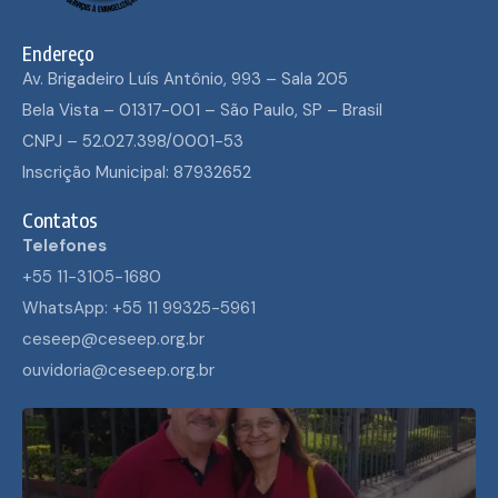
Endereço
Av. Brigadeiro Luís Antônio, 993 – Sala 205
Bela Vista – 01317-001 – São Paulo, SP – Brasil
CNPJ – 52.027.398/0001-53
Inscrição Municipal: 87932652
Contatos
Telefones
+55 11-3105-1680
WhatsApp: +55 11 99325-5961
ceseep@ceseep.org.br
ouvidoria@ceseep.org.br